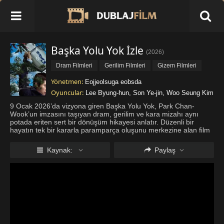
Başka Yolu Yok İzle
(
2026
)
Dram Filmleri
Gerilim Filmleri
Gizem Filmleri
Komedi Filmleri
Yönetmen:
Eojjeolsuga eobsda
Oyuncular:
Lee Byung-hun
,
Son Ye-jin
,
Woo Seung Kim
9 Ocak 2026’da vizyona giren Başka Yolu Yok, Park Chan-
Wook’un imzasını taşıyan dram, gerilim ve kara mizahı aynı
potada eriten sert bir dönüşüm hikayesi anlatır. Düzenli bir
hayatın tek bir kararla paramparça oluşunu merkezine alan film
işini kaybeden sıradan bir adamın giderek karanlık bir yola
sapmasını ra
...
Daha fazla göster
Kaynak:
Paylaş