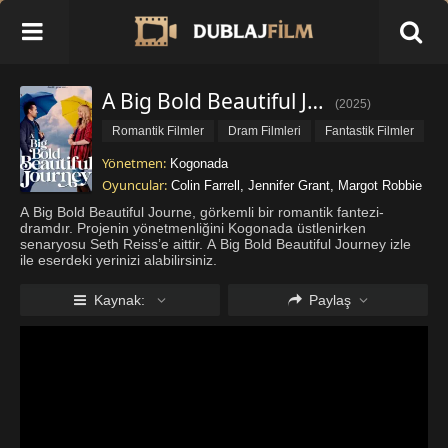
A Big Bold Beautiful Journey İzle
(
2025
)
Romantik Filmler
Dram Filmleri
Fantastik Filmler
Yönetmen:
Kogonada
Oyuncular:
Colin Farrell
,
Jennifer Grant
,
Margot Robbie
A Big Bold Beautiful Journe, görkemli bir romantik fantezi-
dramdır. Projenin yönetmenliğini Kogonada üstlenirken
senaryosu Seth Reiss’e aittir. A Big Bold Beautiful Journey izle
ile eserdeki yerinizi alabilirsiniz.
A Big Bold Beautiful Journey Konusu Nedir?
Sarah ve David’in hayatları, ortak bir arka
...
Daha fazla göster
Kaynak:
Paylaş